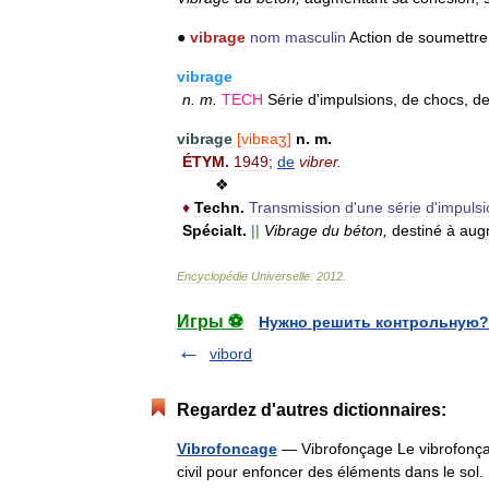
●
vibrage
nom
masculin
Action
de
soumettre
vibrage
n
.
m
.
TECH
Série
d
'
impulsions
,
de
chocs
,
de
vibrage
[
vibʀaʒ
]
n
.
m
.
ÉTYM
.
1949
;
de
vibrer
.
❖
♦
Techn
.
Transmission
d
'
une
série
d
'
impulsi
Spécialt
.
||
Vibrage
du
béton
,
destiné
à
aug
Encyclopédie
Universelle
.
2012
.
Игры ⚽
Нужно решить контрольную?
vibord
Regardez d'autres dictionnaires:
Vibrofoncage
— Vibrofonçage Le vibrofonçage
civil pour enfoncer des éléments dans le so