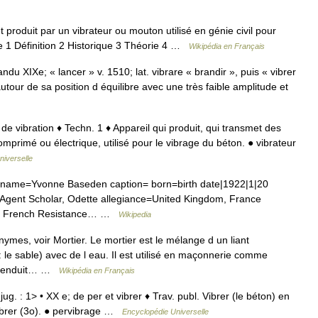
 produit par un vibrateur ou mouton utilisé en génie civil pour
 1 Définition 2 Historique 3 Théorie 4 …
Wikipédia en Français
andu XIXe; « lancer » v. 1510; lat. vibrare « brandir », puis « vibrer
utour de sa position d équilibre avec une très faible amplitude et
 de vibration ♦ Techn. 1 ♦ Appareil qui produit, qui transmet des
comprimé ou électrique, utilisé pour le vibrage du béton. ● vibrateur
niverselle
n name=Yvonne Baseden caption= born=birth date|1922|1|20
=Agent Scholar, Odette allegiance=United Kingdom, France
ve, French Resistance… …
Wikipedia
ymes, voir Mortier. Le mortier est le mélange d un liant
 le sable) avec de l eau. Il est utilisé en maçonnerie comme
me enduit… …
Wikipédia en Français
jug. : 1> • XX e; de per et vibrer ♦ Trav. publ. Vibrer (le béton) en
ibrer (3o). ● pervibrage …
Encyclopédie Universelle