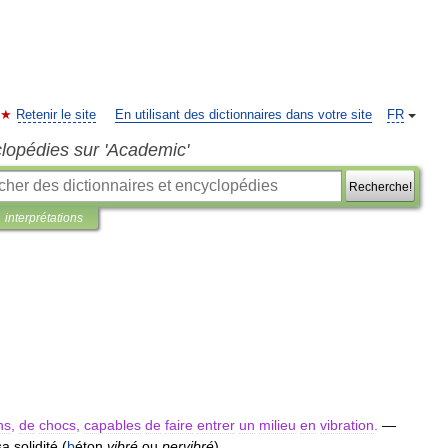
Retenir le site
En utilisant des dictionnaires dans votre site
FR
clopédies sur 'Academic'
Recherche!
interprétations
ns
,
de
chocs
,
capables
de
faire
entrer
un
milieu
en
vibration
.
—
sa
solidité
(
b
éton
vibré
ou
pervibré
).