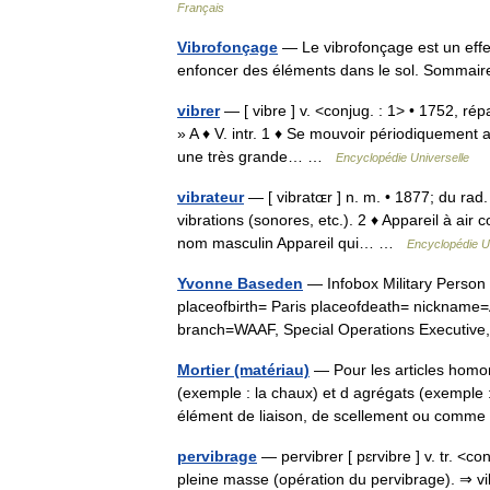
Français
Vibrofonçage
— Le vibrofonçage est un effet
enfoncer des éléments dans le sol. Sommaire
vibrer
— [ vibre ] v. <conjug. : 1> • 1752, rép
» A ♦ V. intr. 1 ♦ Se mouvoir périodiquement a
une très grande… …
Encyclopédie Universelle
vibrateur
— [ vibratɶr ] n. m. • 1877; du rad.
vibrations (sonores, etc.). 2 ♦ Appareil à air 
nom masculin Appareil qui… …
Encyclopédie U
Yvonne Baseden
— Infobox Military Perso
placeofbirth= Paris placeofdeath= nickname
branch=WAAF, Special Operations Executi
Mortier (matériau)
— Pour les articles homon
(exemple : la chaux) et d agrégats (exemple :
élément de liaison, de scellement ou com
pervibrage
— pervibrer [ pɛrvibre ] v. tr. <con
pleine masse (opération du pervibrage). ⇒ v