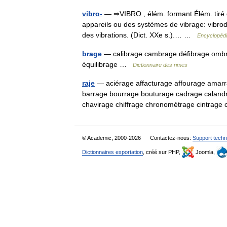
vibro-
— ⇒VIBRO , élém. formant Élém. tiré du
appareils ou des systèmes de vibrage: vibroda
des vibrations. (Dict. XXe s.).… …
Encyclopédi
brage
— calibrage cambrage défibrage ombra
équilibrage …
Dictionnaire des rimes
raje
— aciérage affacturage affourage amarr
barrage bourrage bouturage cadrage calandr
chavirage chiffrage chronométrage cintra
© Academic, 2000-2026
Contactez-nous:
Support techn
Dictionnaires exportation
, créé sur PHP,
Joomla,